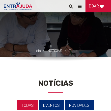
DOAR
Pesquisar
Alternar
de
navegação
Início
NOTÍCIAS
Todas
NOTÍCIAS
TODAS
EVENTOS
NOVIDADES