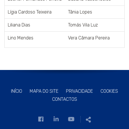
Lígia Cardoso Teixeira
Tânia Lopes
Liliana Dias
Tomás Vila Luz
Lino Mendes
Vera Câmara Pereira
INÍCIO
MAPA DO SITE
PRIVACIDADE
COOKIES
CONTACTOS
Link
Link
Link
Partilhar
para
para
para