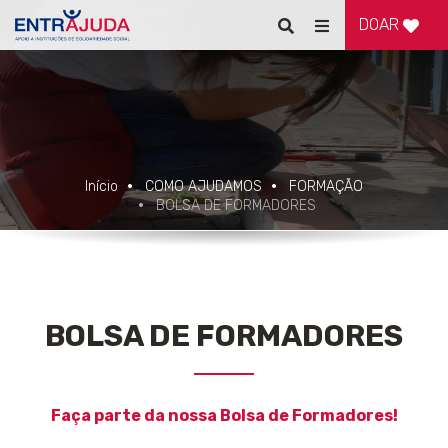
DOAR
Pesquisar
Alternar
de
navegação
Início
COMO AJUDAMOS
FORMAÇÃO
BOLSA DE FORMADORES
BOLSA DE FORMADORES
Faça parte da nossa Bolsa de Formadores!