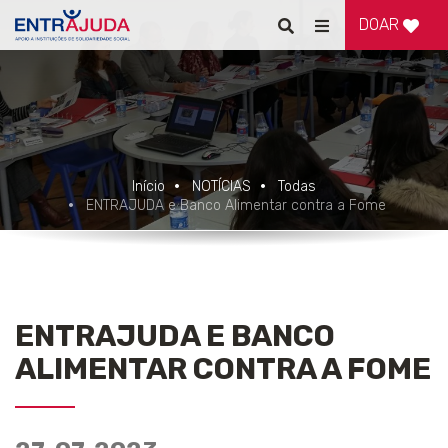
DOAR
Pesquisar
Alternar
de
navegação
Início
NOTÍCIAS
Todas
ENTRAJUDA e Banco Alimentar contra a Fome
ENTRAJUDA E BANCO
ALIMENTAR CONTRA A FOME