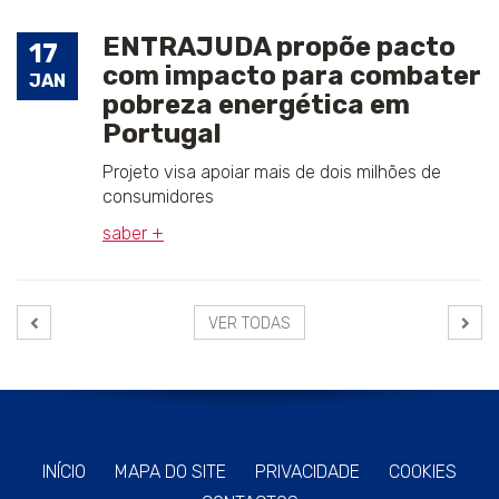
ENTRAJUDA propõe pacto
17
com impacto para combater
JAN
pobreza energética em
Portugal
Projeto visa apoiar mais de dois milhões de
consumidores
saber +
VER TODAS
INÍCIO
MAPA DO SITE
PRIVACIDADE
COOKIES