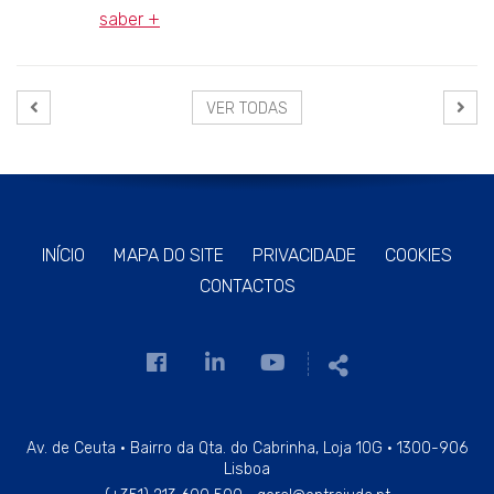
saber +
VER TODAS
INÍCIO
MAPA DO SITE
PRIVACIDADE
COOKIES
CONTACTOS
Link
Link
Link
Partilhar
para
para
para
a
a
a
página
página
página
Av. de Ceuta · Bairro da Qta. do Cabrinha, Loja 10G · 1300-906
Lisboa
de
de
de