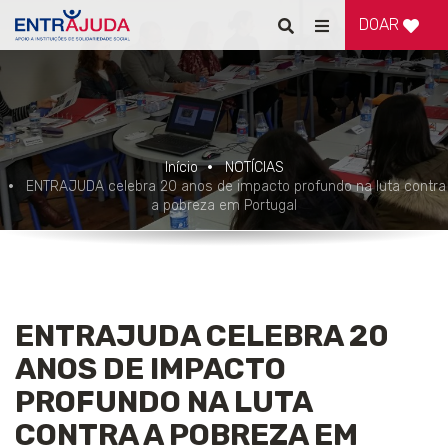
DOAR
Pesquisar
Alternar
de
navegação
Início
NOTÍCIAS
ENTRAJUDA celebra 20 anos de impacto profundo na luta contra
a pobreza em Portugal
ENTRAJUDA CELEBRA 20
ANOS DE IMPACTO
PROFUNDO NA LUTA
CONTRA A POBREZA EM