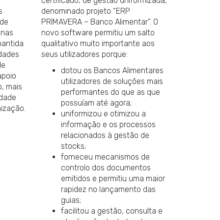
certificado, de gestão uniformizada,
s
denominado projeto “ERP
 de
PRIMAVERA – Banco Alimentar”. O
 nas
novo software permitiu um salto
mantida
qualitativo muito importante aos
idades
seus utilizadores porque:
de
dotou os Bancos Alimentares
apoio
utilizadores de soluções mais
o, mais
performantes do que as que
idade
possuíam até agora;
ização.
uniformizou e otimizou a
informação e os processos
relacionados à gestão de
stocks;
forneceu mecanismos de
controlo dos documentos
emitidos e permitiu uma maior
rapidez no lançamento das
guias;
facilitou a gestão, consulta e