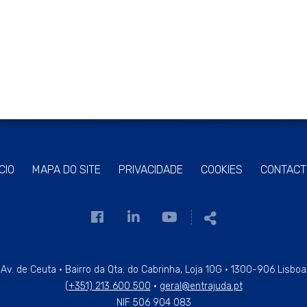
ÍCIO
MAPA DO SITE
PRIVACIDADE
COOKIES
CONTACT
Link
Link
Link
Partilhar
para
para
para
a
a
a
página
página
página
Av. de Ceuta · Bairro da Qta. do Cabrinha, Loja 10G · 1300-906 Lisboa
(+351) 213 600 500
·
geral@entrajuda.pt
de
de
de
NIF 506 904 083