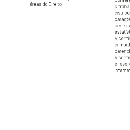
Conferê
áreas do Direito.
o traba
distrib
caract
benefic
estatís
Vicenti
primord
carenc
Vicent
e reser
interne