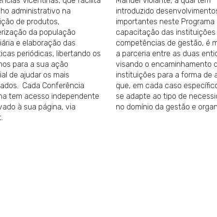
ncias Vicentinas, que facilita
Manuel Violante, a qual tem
lho administrativo na
introduzido desenvolvimento
uição de produtos,
importantes neste Programa
erização da população
capacitação das instituições
iária e elaboração das
competências de gestão, é 
ticas periódicas, libertando os
a parceria entre as duas ent
nos para a sua ação
visando o encaminhamento 
ial de ajudar os mais
instituições para a forma de 
iados. Cada Conferência
que, em cada caso específic
ina tem acesso independente
se adapte ao tipo de necess
vado à sua página, via
no domínio da gestão e organ
t.