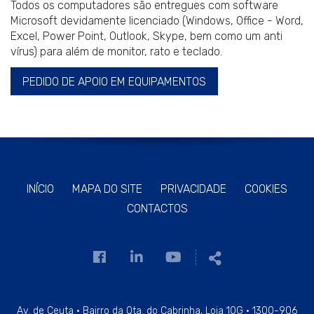
Todos os computadores são entregues com software
Microsoft devidamente licenciado (Windows, Office - Word,
Excel, Power Point, Outlook, Skype, bem como um anti
vírus) para além de monitor, rato e teclado.
PEDIDO DE APOIO EM EQUIPAMENTOS
INÍCIO
MAPA DO SITE
PRIVACIDADE
COOKIES
CONTACTOS
Link
Link
Link
Partilhar
para
para
para
a
a
a
página
página
página
Av. de Ceuta · Bairro da Qta. do Cabrinha, Loja 10G · 1300-906