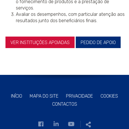
o fornecimento de produtos e a prestação de
serviços.
Avaliar os desempenhos, com particular atenção aos
resultados junto dos beneficiários finais.
VER INSTITUIÇÕES APOIADAS
PEDIDO DE APOIO
INÍCIO
MAPA DO SITE
PRIVACIDADE
COOKIES
CONTACTOS
Link
Link
Link
Partilhar