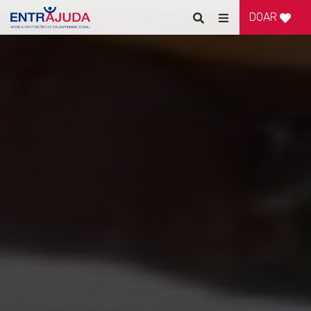
DOAR
Pesquisar
Alternar
de
navegação