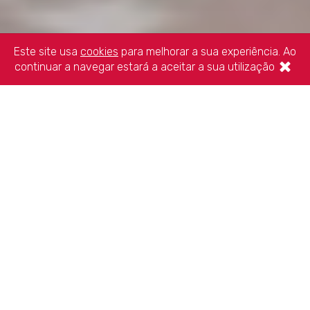
Este site usa
cookies
para melhorar a sua experiência. Ao
×
continuar a navegar estará a aceitar a sua utilização
Consigne 1% do seu IRS à
ENTRAJUDA
NIF 506 904 083. Sem custo para si e uma grande
ajuda.
Consignar o seu IRS à ENTRAJUDA é muito simples e não
tem custo para si. É o Estado que transfere. A escolha é
fácil: basta um X e está a ajudar a mudar vidas.