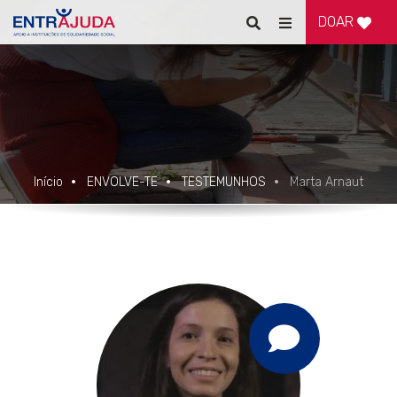
DOAR
Pesquisar
Alternar
de
navegação
Início
ENVOLVE-TE
TESTEMUNHOS
Marta Arnaut