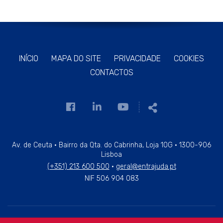
INÍCIO
MAPA DO SITE
PRIVACIDADE
COOKIES
CONTACTOS
Link
Link
Link
Partilhar
para
para
para
a
a
a
página
página
página
Av. de Ceuta · Bairro da Qta. do Cabrinha, Loja 10G · 1300-906
Lisboa
de
de
de
(+351) 213 600 500
·
geral@entrajuda.pt
Facebook
Linkedin
Youtube
NIF 506 904 083