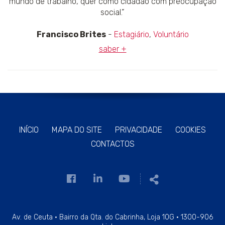
mundo de trabalho, quer como cidadão com preocupação
social.”
Francisco Brites
-
Estagiário
,
Voluntário
saber +
INÍCIO
MAPA DO SITE
PRIVACIDADE
COOKIES
CONTACTOS
Link
Link
Link
Partilhar
para
para
para
a
a
a
página
página
página
Av. de Ceuta · Bairro da Qta. do Cabrinha, Loja 10G · 1300-906