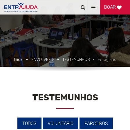
DOAR
Pesquisar
Alternar
de
navegação
Início
ENVOLVE-TE
TESTEMUNHOS
Estagiário
TESTEMUNHOS
TODOS
VOLUNTÁRIO
PARCEIROS