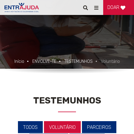
DOAR
Pesquisar
Alternar
de
navegação
Início
ENVOLVE-TE
TESTEMUNHOS
Voluntário
TESTEMUNHOS
TODOS
VOLUNTÁRIO
PARCEIROS