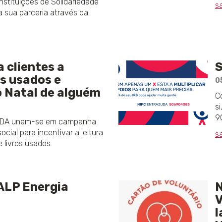
nstituições de Solidariedade
s
a sua parceria através da
 clientes a
S
s usados e
0
o Natal de alguém
C
s
9
UDA unem-se em campanha
ocial para incentivar a leitura
s
 livros usados.
ALP Energia
N
l