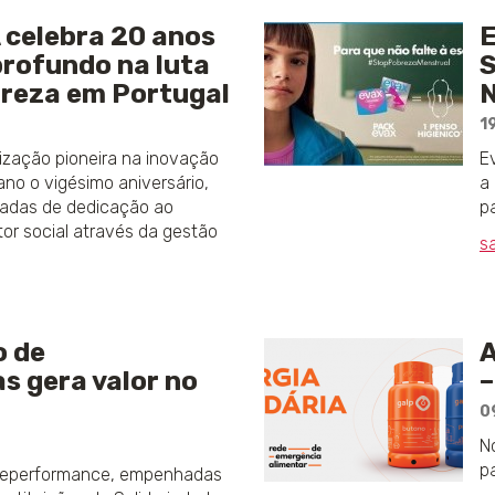
celebra 20 anos
profundo na luta
breza em Portugal
N
1
zação pioneira na inovação
E
 ano o vigésimo aniversário,
a
adas de dedicação ao
p
tor social através da gestão
s
o de
A
s gera valor no
–
0
N
p
leperformance, empenhadas