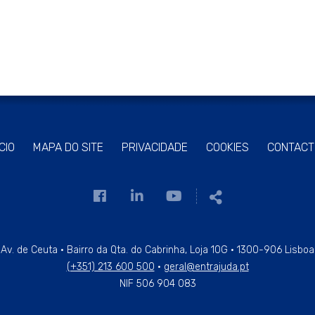
ÍCIO
MAPA DO SITE
PRIVACIDADE
COOKIES
CONTACT
Link
Link
Link
Partilhar
para
para
para
a
a
a
página
página
página
Av. de Ceuta · Bairro da Qta. do Cabrinha, Loja 10G · 1300-906 Lisboa
(+351) 213 600 500
·
geral@entrajuda.pt
de
de
de
NIF 506 904 083
Facebook
Linkedin
Youtube