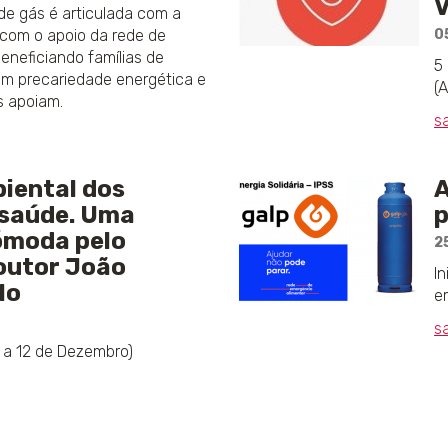
V
 de gás é articulada com a
om o apoio da rede de
0
eneficiando famílias de
5
em precariedade energética e
(
s apoiam.
s
iental dos
A
 saúde. Uma
p
ómoda pelo
2
outor João
I
lo
e
s
 a 12 de Dezembro)