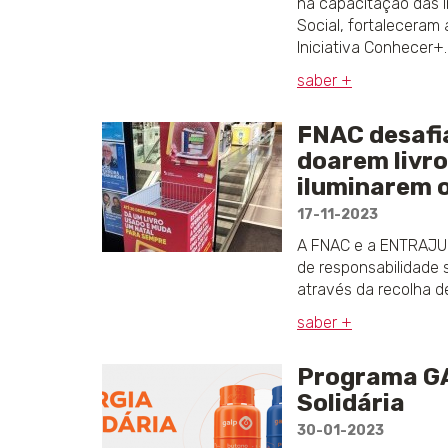
na capacitação das I
Social, fortaleceram 
Iniciativa Conhecer+.
saber +
FNAC desafia
doarem livro
iluminarem 
17-11-2023
A FNAC e a ENTRAJ
de responsabilidade s
através da recolha de
saber +
Programa G
Solidária
30-01-2023