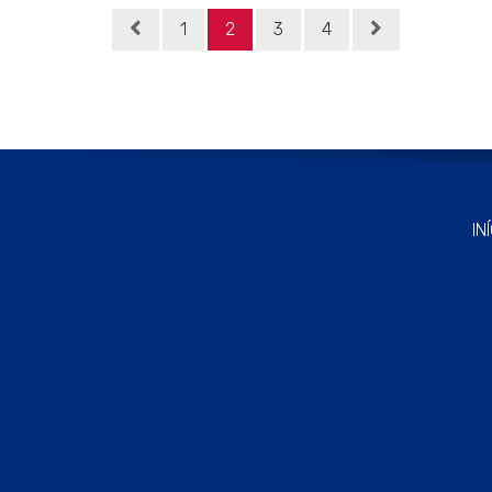
1
2
3
4
IN