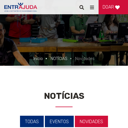
DOAR
Pesquisar
Alternar
de
navegação
Início
NOTÍCIAS
Novidades
NOTÍCIAS
TODAS
EVENTOS
NOVIDADES