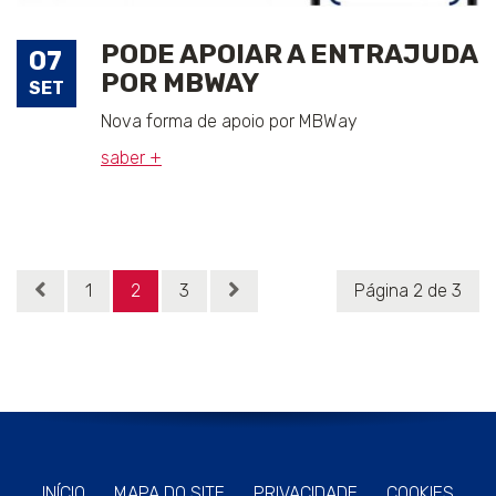
PODE APOIAR A ENTRAJUDA
07
POR MBWAY
SET
Nova forma de apoio por MBWay
saber +
1
2
3
Página 2 de 3
INÍCIO
MAPA DO SITE
PRIVACIDADE
COOKIES