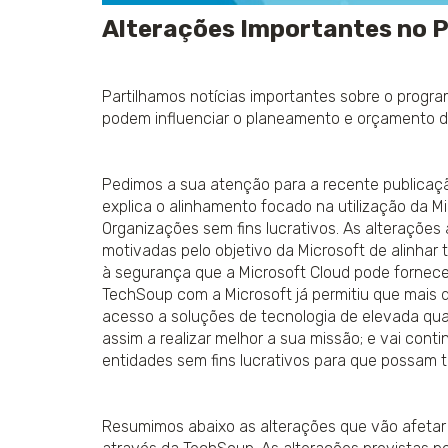
nomeadamente Portugal, República
Alterações Importantes no 
Checa, Áustria e Hungria para
aquisição e melhoria de competência
na criação de programas de formaçã
online.
Partilhamos notícias importantes sobre o prog
podem influenciar o planeamento e orçamento de
saber +
Pedimos a sua atenção para a recente publicação
explica o alinhamento focado na utilização da M
Organizações sem fins lucrativos. As alterações
motivadas pelo objetivo da Microsoft de alinhar 
à segurança que a Microsoft Cloud pode fornecer
TechSoup com a Microsoft já permitiu que mais
acesso a soluções de tecnologia de elevada qua
assim a realizar melhor a sua missão; e vai cont
entidades sem fins lucrativos para que possam t
Resumimos abaixo as alterações que vão afetar