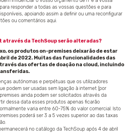
odem influenciar o vosso orçamento de IT e a vossa
para responder a todas as vossas questões e para
sponíveis, apoiando assim a definir ou uma reconfigurar
tões ou comentários aqui.
ft através da TechSoup serão alteradas?
o, os produtos on-premises deixarão de estar
abril de 2022. Muitas das funcionalidades das
través das ofertas de doação na cloud, incluindo
ransferidas.
cenças autónomas e perpétuas que os utilizadores
ue podem ser usadas sem ligação à internet (por
-premises ainda podem ser solicitados através da
rtir dessa data esses produtos apenas ficarão
rmalmente varia entre 60-75% do valor comercial. Isto
premises poderá ser 3 a 5 vezes superior ao das taxas
ão.
permanecerá no catálogo da TechSoup após 4 de abril