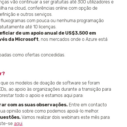
nças vão continuar a ser gratuitas até 300 utilizadores e
ilha na cloud, conferências online com opção de
finição e outros serviços.
ar fluxogramas com pouca ou nenhuma programação
atuitamente até 10 licenças.
iciar de um apoio anual de US$3.500 em
vés da Microsoft
, nos mercados onde o Azure está
doadas como ofertas concedidas.
r?
a que os modelos de doação de software se foram
 CDs, ao apoio às organizações durante a transição para
restar todo o apoio e estamos aqui para:
rar com as suas observações.
Entre em contacto
sua opinião sobre como podemos apoiá-lo melhor.
questões.
Vamos realizar dois webinars este mês para
iste-se
aqui
.