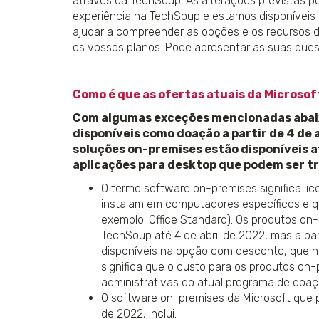
através da TechSoup. As alterações previstas p
experiência na TechSoup e estamos disponíveis 
ajudar a compreender as opções e os recursos di
os vossos planos. Pode apresentar as suas ques
Como é que as ofertas atuais da Microso
Com algumas exceções mencionadas abaix
disponíveis como doação a partir de 4 de 
soluções on-premises estão disponíveis a
aplicações para desktop que podem ser t
O termo software on-premises significa li
instalam em computadores específicos e q
exemplo: Office Standard). Os produtos on
TechSoup até 4 de abril de 2022, mas a pa
disponíveis na opção com desconto, que no
significa que o custo para os produtos on-
administrativas do atual programa de doaç
O software on-premises da Microsoft que 
de 2022, inclui: