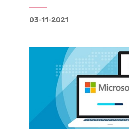
03-11-2021
Erasmus+
20
Transformação Digita
MAR
no Setor Social
O projeto Education Towards Digital
Transformation (ETDT) visa fortalecer
as capacidades dos parceiros da
TechSoup em vários países,