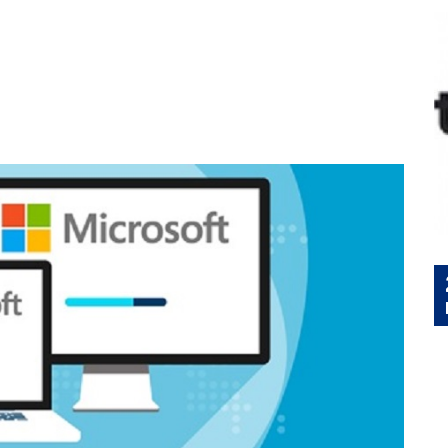
Ação GALP Energia
25
l
Solidária para IPSS
JUL
Iniciativa de solidariedade promovida
pela GALP em parceria com a
ENTRAJUDA
saber +