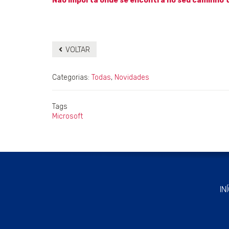
Não importa onde se encontra no seu caminho te
VOLTAR
Categorias:
Todas
,
Novidades
Tags
Microsoft
IN