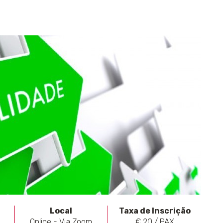
Local
Taxa de Inscrição
Online - Via Zoom
€ 20 / PAX