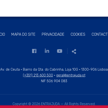
ÍCIO
MAPA DO SITE
PRIVACIDADE
COOKIES
CONTACT
Link
Link
Link
Partilhar
para
para
para
a
a
a
página
página
página
Av. de Ceuta · Bairro da Qta. do Cabrinha, Loja 10G · 1300-906 Lisboa
(+351) 213 600 500
·
geral@entrajuda.pt
de
de
de
NIF 506 904 083
Facebook
Linkedin
Youtube
Copyright © 2026 ENTRAJUDA — All Rights Reserved.