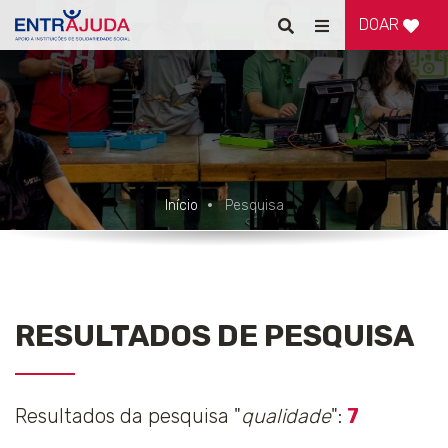
DOAR
Pesquisar
Alternar
de
navegação
Início
Pesquisa
RESULTADOS DE PESQUISA
Resultados da pesquisa "
qualidade
":
7