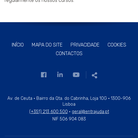
regularmente os nossos cursos.
INÍCIO
MAPA DO SITE
PRIVACIDADE
COOKIES
CONTACTOS
Link
Link
Link
Partilhar
para
para
para
a
a
a
página
página
página
Av. de Ceuta · Bairro da Qta. do Cabrinha, Loja 10G · 1300-906
Lisboa
de
de
de
(+351) 213 600 500
·
geral@entrajuda.pt
Facebook
Linkedin
Youtube
NIF 506 904 083