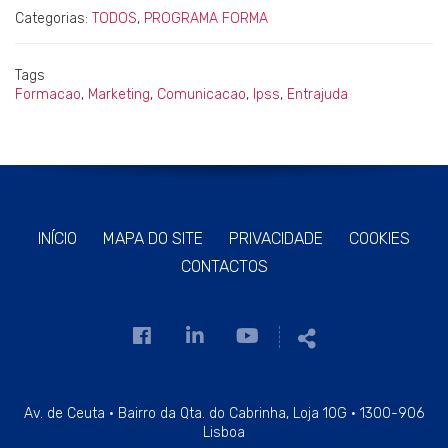
Categorias:
TODOS
,
PROGRAMA FORMA
Tags
Formacao
,
Marketing
,
Comunicacao
,
Ipss
,
Entrajuda
INÍCIO
MAPA DO SITE
PRIVACIDADE
COOKIES
CONTACTOS
Link
Link
Link
Partilhar
para
para
para
a
a
a
página
página
página
Av. de Ceuta · Bairro da Qta. do Cabrinha, Loja 10G · 1300-906
Lisboa
de
de
de