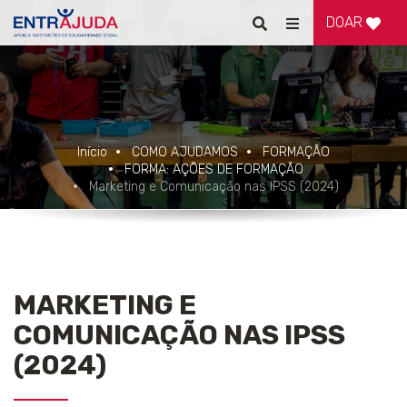
DOAR
Pesquisar
Alternar
de
navegação
Início
COMO AJUDAMOS
FORMAÇÃO
FORMA: AÇÕES DE FORMAÇÃO
Marketing e Comunicação nas IPSS (2024)
MARKETING E
COMUNICAÇÃO NAS IPSS
(2024)