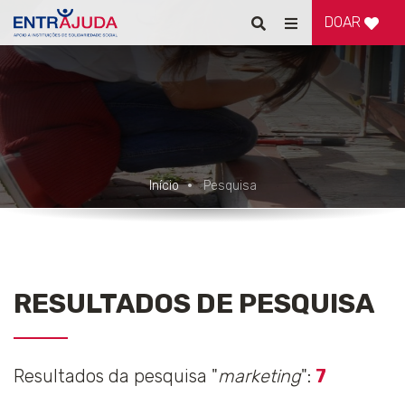
DOAR
Pesquisar
Alternar
de
navegação
Início
Pesquisa
RESULTADOS DE PESQUISA
Resultados da pesquisa "
marketing
":
7