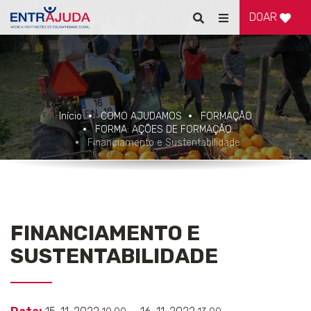
DOAR
Pesquisar
Alternar
de
navegação
Início
COMO AJUDAMOS
FORMAÇÃO
FORMA: AÇÕES DE FORMAÇÃO
Financiamento e Sustentabilidade
FINANCIAMENTO E
SUSTENTABILIDADE