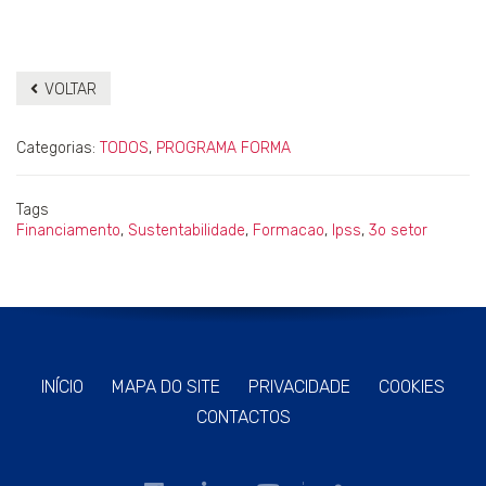
VOLTAR
Categorias:
TODOS
,
PROGRAMA FORMA
Tags
Financiamento
,
Sustentabilidade
,
Formacao
,
Ipss
,
3o setor
INÍCIO
MAPA DO SITE
PRIVACIDADE
COOKIES
CONTACTOS