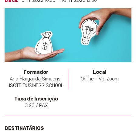
Data:
15-11-2022
— 16-11-2022
10:00
13:00
Formador
Local
Ana Margarida Simaens |
Online - Via Zoom
ISCTE BUSINESS SCHOOL
Taxa de Inscrição
€ 20 / PAX
DESTINATÁRIOS