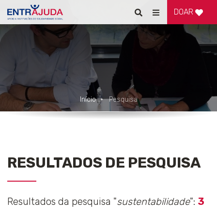
DOAR
Pesquisar
Alternar
de
navegação
Início
Pesquisa
RESULTADOS DE PESQUISA
Resultados da pesquisa "
sustentabilidade
":
3