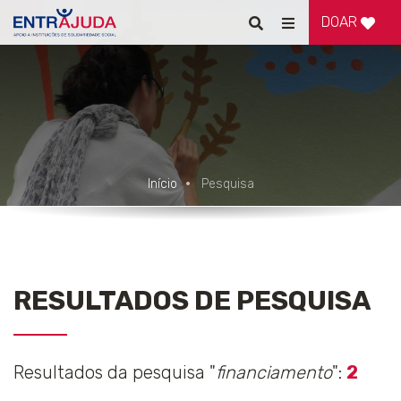
DOAR
Pesquisar
Alternar
de
navegação
Início
Pesquisa
RESULTADOS DE PESQUISA
Resultados da pesquisa "
financiamento
":
2