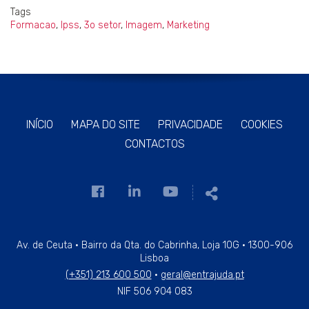
Tags
Formacao
,
Ipss
,
3o setor
,
Imagem
,
Marketing
INÍCIO
MAPA DO SITE
PRIVACIDADE
COOKIES
CONTACTOS
Link
Link
Link
Partilhar
para
para
para
a
a
a
página
página
página
Av. de Ceuta · Bairro da Qta. do Cabrinha, Loja 10G · 1300-906
Lisboa
de
de
de
(+351) 213 600 500
·
geral@entrajuda.pt
Facebook
Linkedin
Youtube
NIF 506 904 083