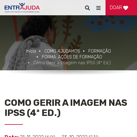
DOAR
Pesquisar
Alternar
de
navegação
Início
COMO AJUDAMOS
FORMAÇÃO
FORMA: AÇÕES DE FORMAÇÃO
Como Gerir a Imagem nas IPSS (4ª Ed.)
COMO GERIR A IMAGEM NAS
IPSS (4ª ED.)