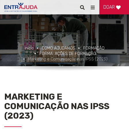
DOAR
Pesquisar
Alternar
de
navegação
Início
COMO AJUDAMOS
FORMAÇÃO
FORMA: AÇÕES DE FORMAÇÃO
Marketing e Comunicação nas IPSS (2023)
MARKETING E
COMUNICAÇÃO NAS IPSS
(2023)