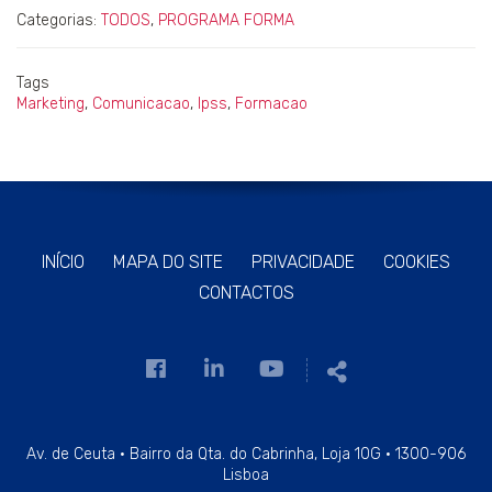
Categorias:
TODOS
,
PROGRAMA FORMA
Tags
Marketing
,
Comunicacao
,
Ipss
,
Formacao
INÍCIO
MAPA DO SITE
PRIVACIDADE
COOKIES
CONTACTOS
Link
Link
Link
Partilhar
para
para
para
a
a
a
página
página
página
Av. de Ceuta · Bairro da Qta. do Cabrinha, Loja 10G · 1300-906
Lisboa
de
de
de