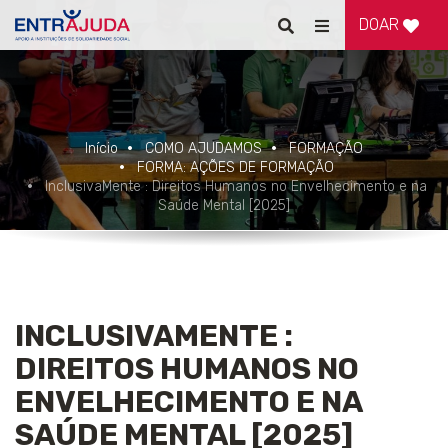
DOAR
Pesquisar
Alternar
de
navegação
Início
COMO AJUDAMOS
FORMAÇÃO
FORMA: AÇÕES DE FORMAÇÃO
InclusivaMente : Direitos Humanos no Envelhecimento e na
Saúde Mental [2025]
INCLUSIVAMENTE :
DIREITOS HUMANOS NO
ENVELHECIMENTO E NA
SAÚDE MENTAL [2025]