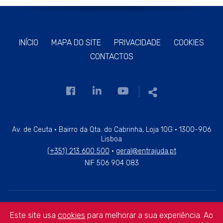
INÍCIO
MAPA DO SITE
PRIVACIDADE
COOKIES
CONTACTOS
Link
Link
Link
Partilhar
para
para
para
a
a
a
página
página
página
Av. de Ceuta · Bairro da Qta. do Cabrinha, Loja 10G · 1300-906
Lisboa
de
de
de
(+351) 213 600 500
·
geral@entrajuda.pt
Facebook
Linkedin
Youtube
NIF 506 904 083
Copyright © 2026 ENTRAJUDA — All Rights Reserved.
Este site usa
cookies
para melhorar a sua experiência. Ao
WebDesign by
Global Pixel