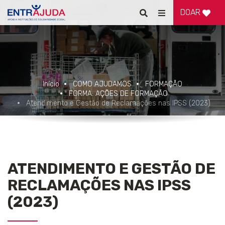
DOAR
Pesquisar
Alternar
de
navegação
Início
COMO AJUDAMOS
FORMAÇÃO
FORMA: AÇÕES DE FORMAÇÃO
Atendimento e Gestão de Reclamações nas IPSS (2023)
ATENDIMENTO E GESTÃO DE
RECLAMAÇÕES NAS IPSS
(2023)