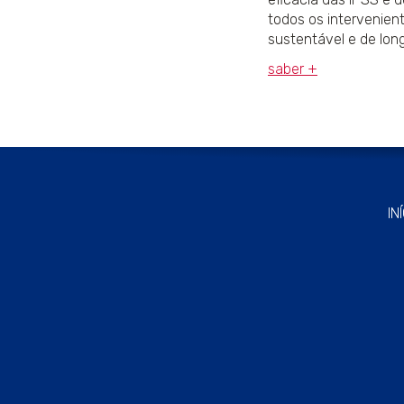
todos os intervenien
sustentável e de lon
saber +
IN