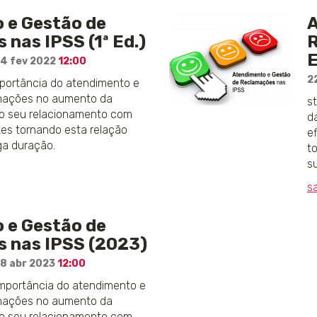
 e Gestão de
A
nas IPSS (1ª Ed.)
R
E
24 fev 2022
12:00
2
mportância do atendimento e
amações no aumento da
s
do seu relacionamento com
d
tes tornando esta relação
e
ga duração.
t
s
s
 e Gestão de
 nas IPSS (2023)
28 abr 2023
12:00
importância do atendimento e
amações no aumento da
do seu relacionamento com