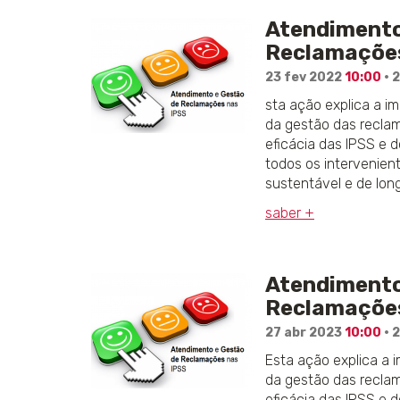
Atendimento
Reclamações 
23 fev 2022
10:00
· 
sta ação explica a i
da gestão das recl
eficácia das IPSS e 
todos os intervenien
sustentável e de lon
saber +
Atendimento
Reclamações
27 abr 2023
10:00
· 
Esta ação explica a 
da gestão das recl
eficácia das IPSS e 