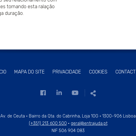
tes tornando esta ralação
ga duração.
ÍCIO
MAPA DO SITE
PRIVACIDADE
COOKIES
CONTACT
Link
Link
Link
Partilhar
para
para
para
a
a
a
página
página
página
Av. de Ceuta · Bairro da Qta. do Cabrinha, Loja 10G · 1300-906 Lisboa
(+351) 213 600 500
·
geral@entrajuda.pt
de
de
de
NIF 506 904 083
Facebook
Linkedin
Youtube