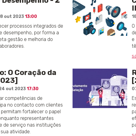
e Desempenho - 2ª
C
I
18 out 2023
13:00
1
ecer processos integrados de
O
de desempenho, por forma a
d
reta gestão e melhoria do
e
aboradores.
t
s
: O Coração da
R
2023]
[
24 out 2023
17:30
0
çar competências de
E
pa no contacto com clientes
r
 permitam fortalecer o papel
p
 enquanto representantes
e
 de serviço nas instituições
p
sua atividade.
s