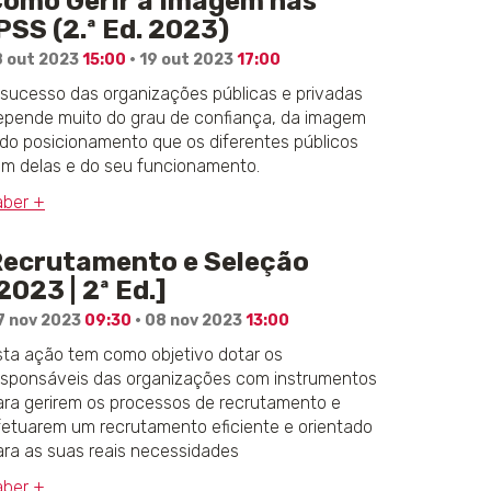
omo Gerir a Imagem nas
PSS (2.ª Ed. 2023)
8 out 2023
15:00
· 19 out 2023
17:00
 sucesso das organizações públicas e privadas
epende muito do grau de confiança, da imagem
 do posicionamento que os diferentes públicos
êm delas e do seu funcionamento.
aber +
ecrutamento e Seleção
2023 | 2ª Ed.]
7 nov 2023
09:30
· 08 nov 2023
13:00
sta ação tem como objetivo dotar os
esponsáveis das organizações com instrumentos
ara gerirem os processos de recrutamento e
fetuarem um recrutamento eficiente e orientado
ara as suas reais necessidades
aber +