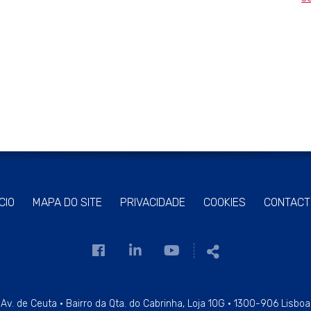
ÍCIO
MAPA DO SITE
PRIVACIDADE
COOKIES
CONTACT
Link
Link
Link
Partilhar
para
para
para
a
a
a
página
página
página
Av. de Ceuta · Bairro da Qta. do Cabrinha, Loja 10G · 1300-906 Lisboa