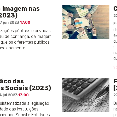
a Imagem nas
C
 2023)
2
7 jun 2023
17:00
E
d
zações públicas e privadas
e
au de confiança, da imagem
q
que os diferentes públicos
s
funcionamento.
n
d
s
dico das
F
s Sociais (2023)
[
4 jul 2023
13:00
2
sistematizada a legislação
Do
dade das Instituições
n
ariedade Social e Entidades
p