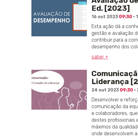
Avaliação d
Ed. [2023]
16 out 2023
09:30
· 
Esta ação dá a conh
gestão e avaliação 
contribuir para a cor
desempenho dos col
saber +
Comunicação
Liderança [
24 out 2023
09:30
· 
Desenvolver e refor
comunicação da equi
e colaboradores, que
destes profissionais
máximos da qualidade
onde desenvolvem a 