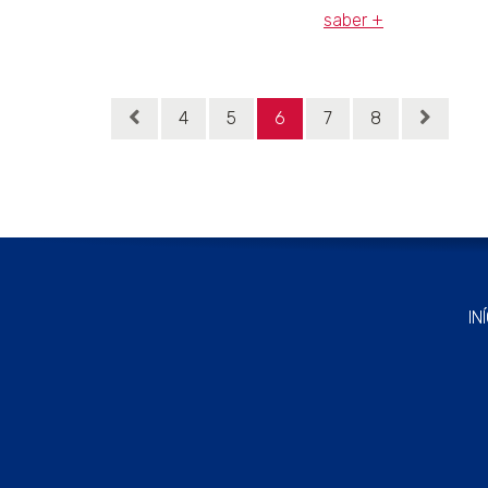
saber +
4
5
6
7
8
IN