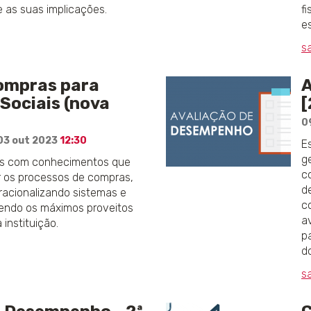
e as suas implicações.
f
e
s
ompras para
A
 Sociais (nova
[
0
03 out 2023
12:30
E
g
tes com conhecimentos que
c
r os processos de compras,
d
racionalizando sistemas e
c
endo os máximos proveitos
a
 instituição.
p
d
s