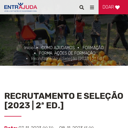
DOAR
Pesquisar
Alternar
de
navegação
Início
COMO AJUDAMOS
FORMAÇÃO
FORMA: AÇÕES DE FORMAÇÃO
Recrutamento e Seleção [2023 | 2ª Ed.]
RECRUTAMENTO E SELEÇÃO
[2023 | 2ª ED.]