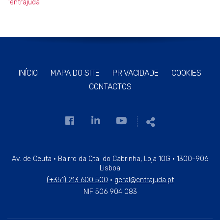
"entrajuda
INÍCIO
MAPA DO SITE
PRIVACIDADE
COOKIES
CONTACTOS
Link
Link
Link
Partilhar
para
para
para
a
a
a
página
página
página
Av. de Ceuta · Bairro da Qta. do Cabrinha, Loja 10G · 1300-906
Lisboa
de
de
de
(+351) 213 600 500
·
geral@entrajuda.pt
Facebook
Linkedin
Youtube
NIF 506 904 083