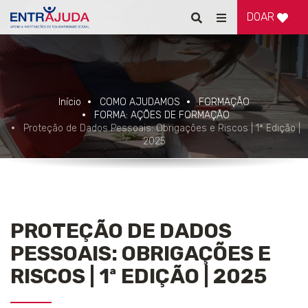
DOAR
Pesquisar
Alternar
de
navegação
Início
COMO AJUDAMOS
FORMAÇÃO
FORMA: AÇÕES DE FORMAÇÃO
Proteção de Dados Pessoais: Obrigações e Riscos | 1ª Edição |
2025
PROTEÇÃO DE DADOS
PESSOAIS: OBRIGAÇÕES E
RISCOS | 1ª EDIÇÃO | 2025