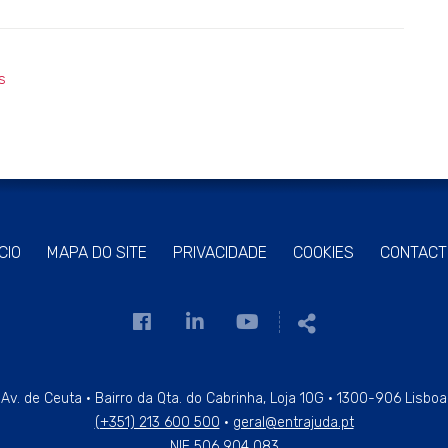
s
ÍCIO
MAPA DO SITE
PRIVACIDADE
COOKIES
CONTACT
Link
Link
Link
Partilhar
para
para
para
a
a
a
página
página
página
Av. de Ceuta · Bairro da Qta. do Cabrinha, Loja 10G · 1300-906 Lisboa
(+351) 213 600 500
·
geral@entrajuda.pt
de
de
de
NIF 506 904 083