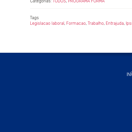
Categorias:
TODOS
,
PROGRAMA FORMA
Tags
Legislacao laboral
,
Formacao
,
Trabalho
,
Entrajuda
,
Ips
IN