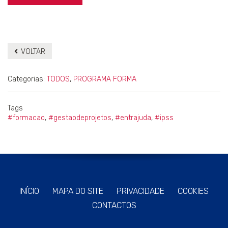
VOLTAR
Categorias:
TODOS
,
PROGRAMA FORMA
Tags
#formacao
,
#gestaodeprojetos
,
#entrajuda
,
#ipss
INÍCIO
MAPA DO SITE
PRIVACIDADE
COOKIES
CONTACTOS