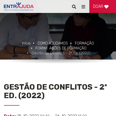
DOAR
Pesquisar
Alternar
de
navegação
Início
COMO AJUDAMOS
FORMAÇÃO
FORMA: AÇÕES DE FORMAÇÃO
Gestão de Conflitos - 2ª Ed. (2022)
GESTÃO DE CONFLITOS - 2ª
ED. (2022)