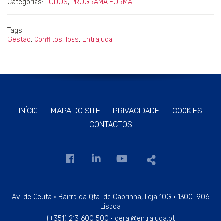
Categorias:
TODOS
,
PROGRAMA FORMA
Tags
Gestao
,
Conflitos
,
Ipss
,
Entrajuda
INÍCIO
MAPA DO SITE
PRIVACIDADE
COOKIES
CONTACTOS
Link
Link
Link
Partilhar
para
para
para
a
a
a
página
página
página
Av. de Ceuta · Bairro da Qta. do Cabrinha, Loja 10G · 1300-906
Lisboa
de
de
de
(+351) 213 600 500
·
geral@entrajuda.pt