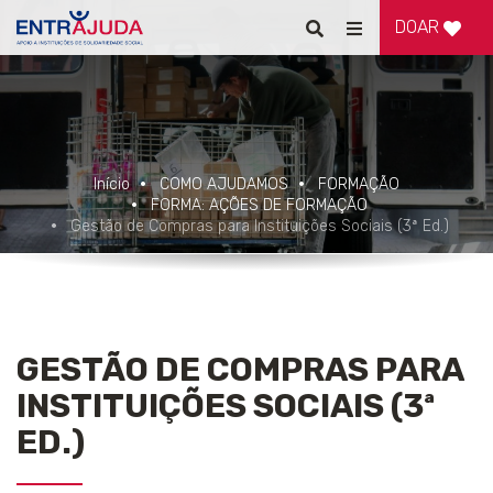
DOAR
Pesquisar
Alternar
de
navegação
Início
COMO AJUDAMOS
FORMAÇÃO
FORMA: AÇÕES DE FORMAÇÃO
Gestão de Compras para Instituições Sociais (3ª Ed.)
GESTÃO DE COMPRAS PARA
INSTITUIÇÕES SOCIAIS (3ª
ED.)