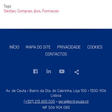
Tags
Gestao
,
Compras
,
Ipss
,
Formacao
INÍCIO
MAPA DO SITE
PRIVACIDADE
COOKIES
CONTACTOS
Link
Link
Link
Partilhar
para
para
para
a
a
a
página
página
página
Av. de Ceuta · Bairro da Qta. do Cabrinha, Loja 10G · 1300-906
Lisboa
de
de
de
(+351) 213 600 500
·
geral@entrajuda.pt
Facebook
Linkedin
Youtube
NIF 506 904 083