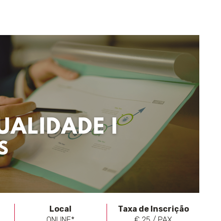
Local
Taxa de Inscrição
ONLINE*
€ 25 / PAX