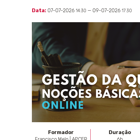
Data:
07-07-2026
— 09-07-2026
14:30
17:30
Formador
Duração
Francisco Melo | APCER
6h