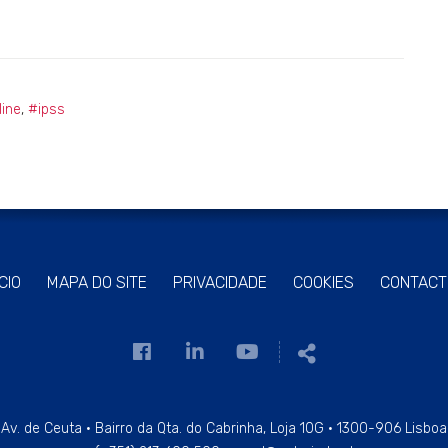
ine
,
#ipss
ÍCIO
MAPA DO SITE
PRIVACIDADE
COOKIES
CONTACT
Link
Link
Link
Partilhar
para
para
para
a
a
a
página
página
página
Av. de Ceuta · Bairro da Qta. do Cabrinha, Loja 10G · 1300-906 Lisboa