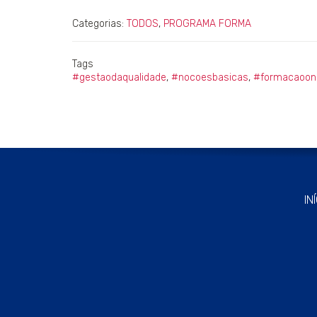
Categorias:
TODOS
,
PROGRAMA FORMA
Tags
#gestaodaqualidade
,
#nocoesbasicas
,
#formacaoonl
IN