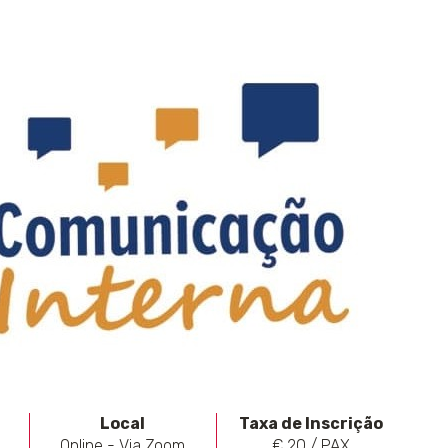
Local
Taxa de Inscrição
Online - Via Zoom
€ 20 / PAX