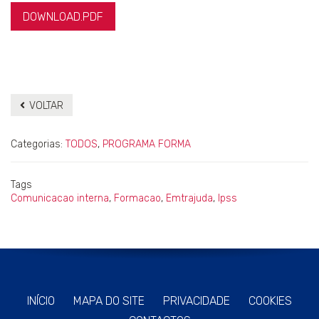
DOWNLOAD.PDF
VOLTAR
Categorias:
TODOS
,
PROGRAMA FORMA
Tags
Comunicacao interna
,
Formacao
,
Emtrajuda
,
Ipss
INÍCIO
MAPA DO SITE
PRIVACIDADE
COOKIES