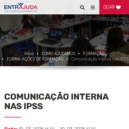
DOAR
Pesquisar
Alternar
de
navegação
Início
COMO AJUDAMOS
FORMAÇÃO
FORMA: AÇÕES DE FORMAÇÃO
Comunicação Interna nas IPSS
COMUNICAÇÃO INTERNA
NAS IPSS