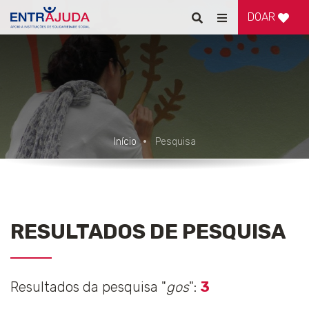
DOAR
Pesquisar
Alternar
de
navegação
Início
Pesquisa
RESULTADOS DE PESQUISA
Resultados da pesquisa "
gos
":
3