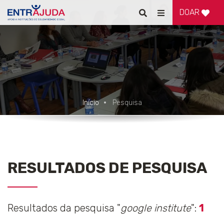
DOAR
Pesquisar
Alternar
de
navegação
Início
Pesquisa
RESULTADOS DE PESQUISA
Resultados da pesquisa "
google institute
":
1