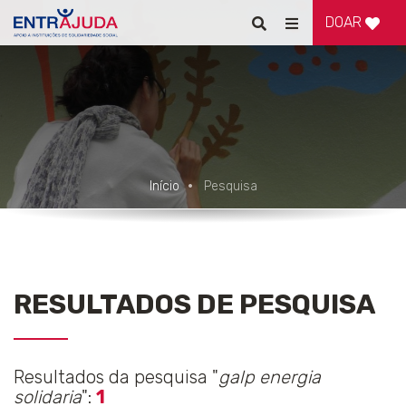
DOAR
Pesquisar
Alternar
de
navegação
Início
Pesquisa
RESULTADOS DE PESQUISA
Resultados da pesquisa "
galp energia
solidaria
":
1