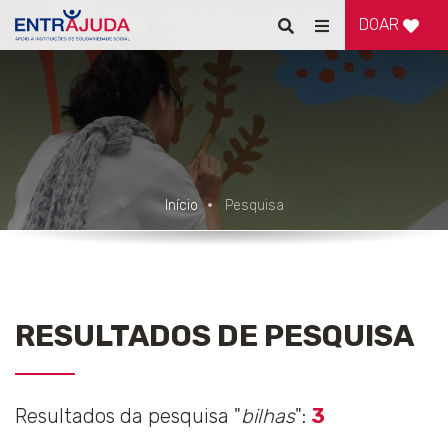
DOAR
Pesquisar
Alternar
de
navegação
Início
Pesquisa
RESULTADOS DE PESQUISA
Resultados da pesquisa "
bilhas
":
3