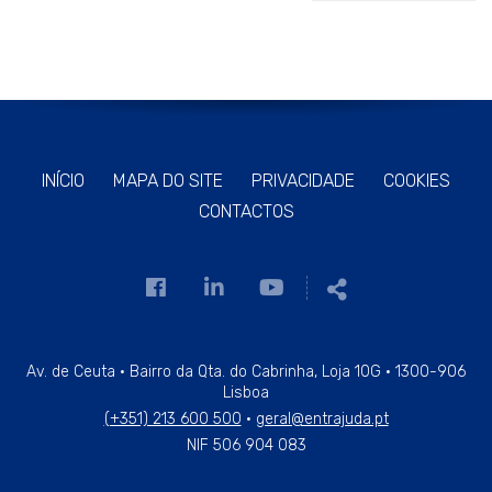
INÍCIO
MAPA DO SITE
PRIVACIDADE
COOKIES
CONTACTOS
Link
Link
Link
Partilhar
para
para
para
a
a
a
página
página
página
Av. de Ceuta · Bairro da Qta. do Cabrinha, Loja 10G · 1300-906
Lisboa
de
de
de
(+351) 213 600 500
·
geral@entrajuda.pt
Facebook
Linkedin
Youtube
NIF 506 904 083