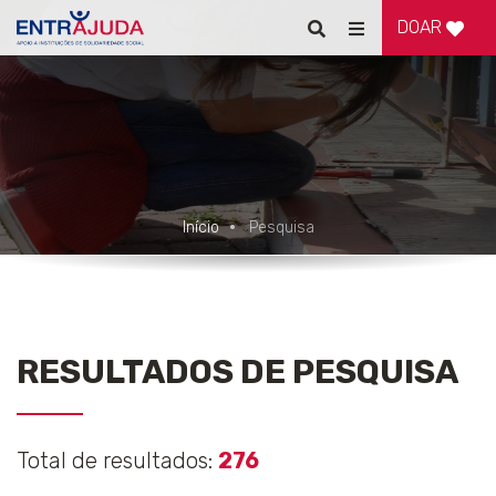
DOAR
Pesquisar
Alternar
de
navegação
Início
Pesquisa
RESULTADOS DE PESQUISA
Total de resultados:
276