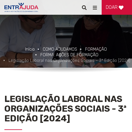
DOAR
Pesquisar
Alternar
de
navegação
Início
COMO AJUDAMOS
FORMAÇÃO
FORMA: AÇÕES DE FORMAÇÃO
Legislação Laboral nas Organizações Sociais - 3ª Edição [2024]
LEGISLAÇÃO LABORAL NAS
ORGANIZAÇÕES SOCIAIS - 3ª
EDIÇÃO [2024]