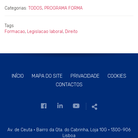
Categorias:
TODOS
,
PROGRAMA FORMA
Tags
Formacao
,
Legislacao laboral
,
Direito
INÍCIO
MAPA DO SITE
PRIVACIDADE
COOKIES
CONTACTOS
Link
Link
Link
Partilhar
para
para
para
a
a
a
página
página
página
Av. de Ceuta · Bairro da Qta. do Cabrinha, Loja 10G · 1300-906
Lisboa