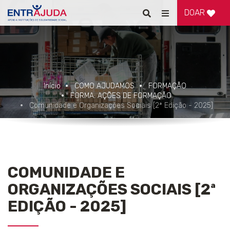
DOAR
Pesquisar
Alternar
de
navegação
Início
COMO AJUDAMOS
FORMAÇÃO
FORMA: AÇÕES DE FORMAÇÃO
Comunidade e Organizações Sociais [2ª Edição - 2025]
COMUNIDADE E
ORGANIZAÇÕES SOCIAIS [2ª
EDIÇÃO - 2025]