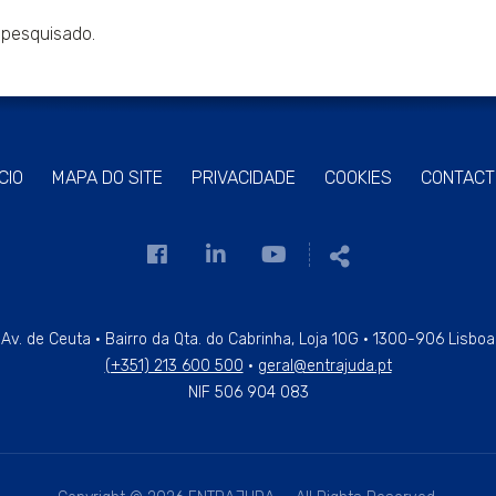
 pesquisado.
ÍCIO
MAPA DO SITE
PRIVACIDADE
COOKIES
CONTACT
Link
Link
Link
Partilhar
para
para
para
a
a
a
página
página
página
Av. de Ceuta · Bairro da Qta. do Cabrinha, Loja 10G · 1300-906 Lisboa
(+351) 213 600 500
·
geral@entrajuda.pt
de
de
de
NIF 506 904 083
Facebook
Linkedin
Youtube