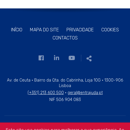
INÍCIO
MAPA DO SITE
PRIVACIDADE
COOKIES
CONTACTOS
Link
Link
Link
Partilhar
para
para
para
a
a
a
página
página
página
Av. de Ceuta · Bairro da Qta. do Cabrinha, Loja 10G · 1300-906
Lisboa
de
de
de
(+351) 213 600 500
·
geral@entrajuda.pt
Facebook
Linkedin
Youtube
NIF 506 904 083
Copyright © 2026 ENTRAJUDA — All Rights Reserved.