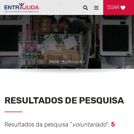
DOAR
Pesquisar
Alternar
de
navegação
Início
Pesquisa
RESULTADOS DE PESQUISA
Resultados da pesquisa "
voluntariado
":
5