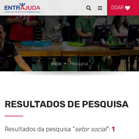
DOAR
Pesquisar
Alternar
de
navegação
Início
Pesquisa
RESULTADOS DE PESQUISA
Resultados da pesquisa "
setor social
":
1