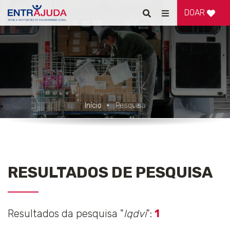
DOAR
Pesquisar
Alternar
de
navegação
Início
Pesquisa
RESULTADOS DE PESQUISA
Resultados da pesquisa "
lqdvi
":
1