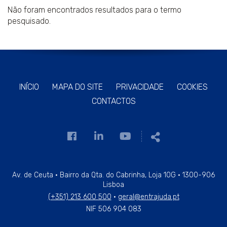
Não foram encontrados resultados para o termo
pesquisado.
INÍCIO
MAPA DO SITE
PRIVACIDADE
COOKIES
CONTACTOS
Link
Link
Link
Partilhar
para
para
para
a
a
a
página
página
página
Av. de Ceuta · Bairro da Qta. do Cabrinha, Loja 10G · 1300-906
Lisboa
de
de
de
(+351) 213 600 500
·
geral@entrajuda.pt
Facebook
Linkedin
Youtube
NIF 506 904 083