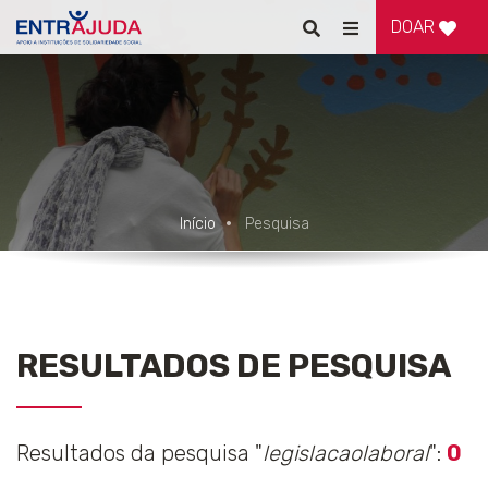
DOAR
Pesquisar
Alternar
de
navegação
Início
Pesquisa
RESULTADOS DE PESQUISA
Resultados da pesquisa "
legislacaolaboral
":
0